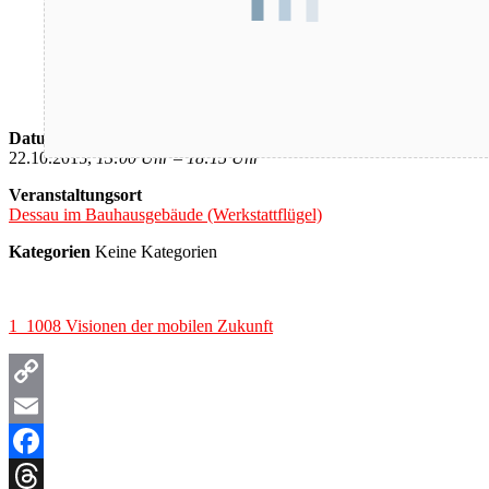
Datum/Zeit
22.10.2015,
13:00 Uhr – 18:15 Uhr
Veranstaltungsort
Dessau im Bauhausgebäude (Werkstattflügel)
Kategorien
Keine Kategorien
1_1008 Visionen der mobilen Zukunft
Copy
Link
Email
Facebook