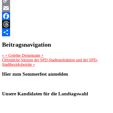
Copy
Link
Email
Facebook
Threads
Teilen
Beitragsnavigation
«
+ Gelebte Demokratie +
Öffentliche Sitzung der SPD-Stadtratsfraktion und der SPD-
Stadtbezirksbeiräte
»
Hier zum Sommerfest anmelden
Unsere Kandidaten für die Landtagswahl