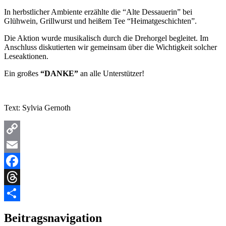
In herbstlicher Ambiente erzählte die “Alte Dessauerin” bei
Glühwein, Grillwurst und heißem Tee “Heimatgeschichten”.
Die Aktion wurde musikalisch durch die Drehorgel begleitet. Im
Anschluss diskutierten wir gemeinsam über die Wichtigkeit solcher
Leseaktionen.
Ein großes
“DANKE”
an alle Unterstützer!
Text: Sylvia Gernoth
Copy
Link
Email
Facebook
Threads
Teilen
Beitragsnavigation