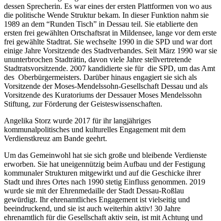
dessen Sprecherin. Es war eines der ersten Plattformen von wo aus
die politische Wende Struktur bekam. In dieser Funktion nahm sie
1989 an dem “Runden Tisch” in Dessau teil. Sie etablierte den
ersten frei gewählten Ortschaftsrat in Mildensee, lange vor dem erste
frei gewählte Stadtrat. Sie wechselte 1990 in die SPD und war dort
einige Jahre Vorsitzende des Stadtverbandes. Seit März 1990 war sie
ununterbrochen Stadträtin, davon viele Jahre stellvertretende
Stadtratsvorsitzende. 2007 kandidierte sie für die SPD, um das Amt
des Oberbürgermeisters. Darüber hinaus engagiert sie sich als
Vorsitzende der Moses-Mendelssohn-Gesellschaft Dessau und als
Vorsitzende des Kuratoriums der Dessauer Moses Mendelssohn
Stiftung, zur Förderung der Geisteswissenschaften.
Angelika Storz wurde 2017 für ihr langjähriges
kommunalpolitisches und kulturelles Engagement mit dem
Verdienstkreuz am Bande geehrt.
Um das Gemeinwohl hat sie sich große und bleibende Verdienste
erworben. Sie hat uneigennützig beim Aufbau und der Festigung
kommunaler Strukturen mitgewirkt und auf die Geschicke ihrer
Stadt und ihres Ortes nach 1990 stetig Einfluss genommen. 2019
wurde sie mit der Ehrenmedaille der Stadt Dessau-Roßlau
gewürdigt. Ihr ehrenamtliches Engagement ist vielseitig und
beeindruckend, und sie ist auch weiterhin aktiv! 30 Jahre
ehrenamtlich für die Gesellschaft aktiv sein, ist mit Achtung und