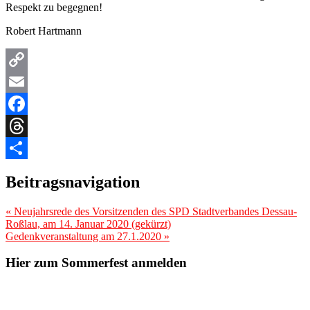
Respekt zu begegnen!
Robert Hartmann
Copy
Link
Email
Facebook
Threads
Teilen
Beitragsnavigation
«
Neujahrsrede des Vorsitzenden des SPD Stadtverbandes Dessau-
Roßlau, am 14. Januar 2020 (gekürzt)
Gedenkveranstaltung am 27.1.2020
»
Hier zum Sommerfest anmelden