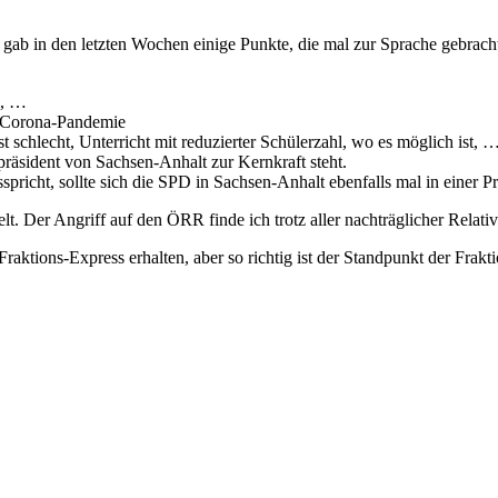
es gab in den letzten Wochen einige Punkte, die mal zur Sprache gebrac
l, …
r Corona-Pandemie
r ist schlecht, Unterricht mit reduzierter Schülerzahl, wo es möglich is
räsident von Sachsen-Anhalt zur Kernkraft steht.
cht, sollte sich die SPD in Sachsen-Anhalt ebenfalls mal in einer Pre
t. Der Angriff auf den ÖRR finde ich trotz aller nachträglicher Relativ
aktions-Express erhalten, aber so richtig ist der Standpunkt der Frakt