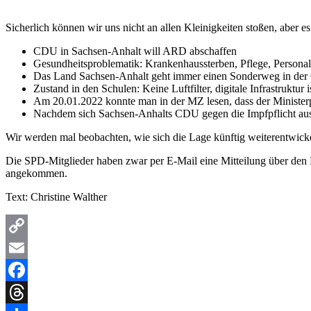
Sicherlich können wir uns nicht an allen Kleinigkeiten stoßen, aber 
CDU in Sachsen-Anhalt will ARD abschaffen
Gesundheitsproblematik: Krankenhaussterben, Pflege, Persona
Das Land Sachsen-Anhalt geht immer einen Sonderweg in de
Zustand in den Schulen: Keine Luftfilter, digitale Infrastruktu
Am 20.01.2022 konnte man in der MZ lesen, dass der Ministerp
Nachdem sich Sachsen-Anhalts CDU gegen die Impfpflicht ausspri
Wir werden mal beobachten, wie sich die Lage künftig weiterentwickel
Die SPD-Mitglieder haben zwar per E-Mail eine Mitteilung über den Fr
angekommen.
Text: Christine Walther
Copy
Link
Email
Facebook