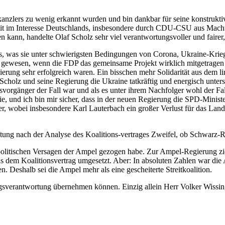
kanzlers zu wenig erkannt wurden und bin dankbar für seine konstrukti
 im Interesse Deutschlands, insbesondere durch CDU-CSU aus Machtkal
en kann, handelte Olaf Scholz sehr viel verantwortungsvoller und fairer, 
s, was sie unter schwierigsten Bedingungen von Corona, Ukraine-Krieg g
ewesen, wenn die FDP das gemeinsame Projekt wirklich mitgetragen hät
ierung sehr erfolgreich waren. Ein bisschen mehr Solidarität aus dem 
cholz und seine Regierung die Ukraine tatkräftig und energisch unte
vorgänger der Fall war und als es unter ihrem Nachfolger wohl der Fal
, und ich bin mir sicher, dass in der neuen Regierung die SPD-Ministe
er, wobei insbesondere Karl Lauterbach ein großer Verlust für das Lan
tung nach der Analyse des Koalitions-vertrages Zweifel, ob Schwarz-Ro
spolitischen Versagen der Ampel gezogen habe. Zur Ampel-Regierung zie
 dem Koalitionsvertrag umgesetzt. Aber: In absoluten Zahlen war die 
 Deshalb sei die Ampel mehr als eine gescheiterte Streitkoalition.
gsverantwortung übernehmen können. Einzig allein Herr Volker Wissin