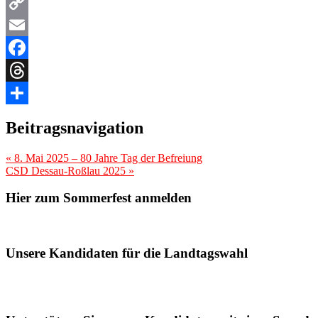
Copy
Link
Email
Facebook
Threads
Teilen
Beitragsnavigation
«
8. Mai 2025 – 80 Jahre Tag der Befreiung
CSD Dessau-Roßlau 2025
»
Hier zum Sommerfest anmelden
Unsere Kandidaten für die Landtagswahl