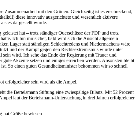
ve Zusammenarbeit mit den Grünen. Gleichzeitig ist es erschreckend,
kül) diese innovativ ausgerichtete und wesentlich aktivere
als es dargestellt wurde.
eleistet hat – trotz ständiger Querschüsse der FDP und trotz
te. Ich bin mir sicher, bald wird sich die Ansicht allgemein
linken Lager statt ständigen Schlechtredens und Niedermachens wäre
rstützt und der Kampf gegen den Rechtsextremismus wurde unter
l sein wird. Ich sehe das Ende der Regierung mit Trauer und
r gute Akzente setzen und einiges erreichen werden. Ansonsten bleibt
d ist. So einen guten Gesundheitsminister bekommen wir so schnell
t erfolgreicher sein wird als die Ampel.
ht die Bertelsmann Stiftung eine zwiespältige Bilanz. Mit 52 Prozent
Ampel laut der Bertelsmann-Untersuchung in drei Jahren erfolgreicher
g hat Größe bewiesen.