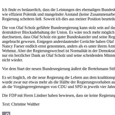
Ich finde es bedauerlich, dass die Leistungen des ehemaligen Bundes
wie effizient Polemik und mangelnder Anstand (keine Zusammenarbeit
Regierung scheitern ließ. Soweit ich dies aus meiner Position beurteil
Die von Olaf Scholz geführte Bundesregierung kann stolz sein auf da
destruktiver Blockadehaltung der Union. Es wäre noch mehr möglich g
durchsetzen, dass Olaf Scholz ein guter Bundeskanzler und seine Reg
angebracht gewesen. Entgegen anderslautender Gerüchte haben Olaf S
Nancy Faeser endlich ernst genommen, anders als es unter ihrem Amts
Wehmut. Aber der Regierungswechsel ist Normalität in der Demokratie
nur ein herzlicher Dank an Olaf Scholz und seine scheidenden Minist
nicht wieder.
Vor dem Start der neuen Bundesregierung äußert die Bertelsmann Stif
Es sei fraglich, ob die neue Regierung die Lehren aus dem koalition
wurde zwar nur etwas mehr als die Hälfte der Regierungsvorhaben aus
als die Vorgängerregierungen von CDU und SPD in jeweils vier Jahren.
Die FDP mit Herrn Lindner haben bewiesen, dass sie keine Regierun
Text: Christine Walther