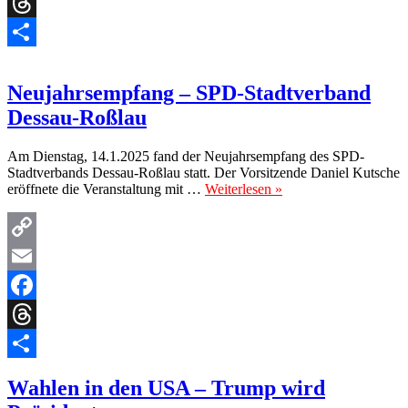
Facebook
Threads
Teilen
Neujahrsempfang – SPD-Stadtverband
Dessau-Roßlau
Am Dienstag, 14.1.2025 fand der Neujahrsempfang des SPD-
Stadtverbands Dessau-Roßlau statt. Der Vorsitzende Daniel Kutsche
eröffnete die Veranstaltung mit …
Weiterlesen »
Copy
Link
Email
Facebook
Threads
Teilen
Wahlen in den USA – Trump wird