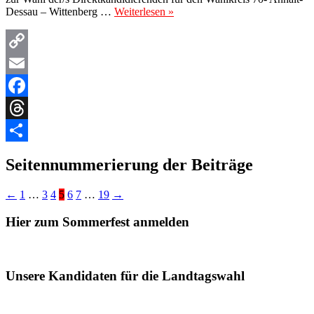
Dessau – Wittenberg …
Weiterlesen »
Copy
Link
Email
Facebook
Threads
Teilen
Seitennummerierung der Beiträge
←
1
…
3
4
5
6
7
…
19
→
Hier zum Sommerfest anmelden
Unsere Kandidaten für die Landtagswahl