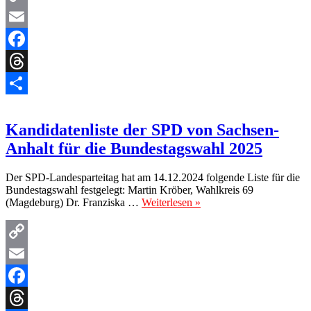
Copy
Link
Email
Facebook
Threads
Teilen
Kandidatenliste der SPD von Sachsen-
Anhalt für die Bundestagswahl 2025
Der SPD-Landesparteitag hat am 14.12.2024 folgende Liste für die
Bundestagswahl festgelegt: Martin Kröber, Wahlkreis 69
(Magdeburg) Dr. Franziska …
Weiterlesen »
Copy
Link
Email
Facebook