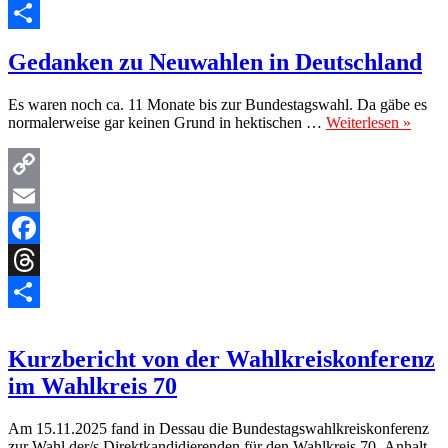
Threads
Teilen
Gedanken zu Neuwahlen in Deutschland
Es waren noch ca. 11 Monate bis zur Bundestagswahl. Da gäbe es
normalerweise gar keinen Grund in hektischen …
Weiterlesen »
Copy
Link
Email
Facebook
Threads
Teilen
Kurzbericht von der Wahlkreiskonferenz
im Wahlkreis 70
Am 15.11.2025 fand in Dessau die Bundestagswahlkreiskonferenz
zur Wahl der/s Direktkandidierenden für den Wahlkreis 70- Anhalt-