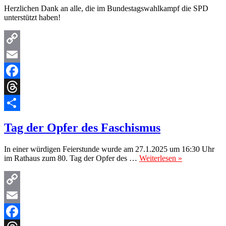
Herzlichen Dank an alle, die im Bundestagswahlkampf die SPD
unterstützt haben!
Copy
Link
Email
Facebook
Threads
Teilen
Tag der Opfer des Faschismus
In einer würdigen Feierstunde wurde am 27.1.2025 um 16:30 Uhr
im Rathaus zum 80. Tag der Opfer des …
Weiterlesen »
Copy
Link
Email