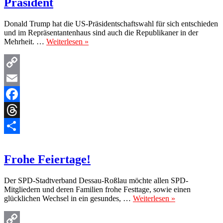
Präsident
Donald Trump hat die US-Präsidentschaftswahl für sich entschieden
und im Repräsentantenhaus sind auch die Republikaner in der
Mehrheit. …
Weiterlesen »
Copy
Link
Email
Facebook
Threads
Teilen
Frohe Feiertage!
Der SPD-Stadtverband Dessau-Roßlau möchte allen SPD-
Mitgliedern und deren Familien frohe Festtage, sowie einen
glücklichen Wechsel in ein gesundes, …
Weiterlesen »